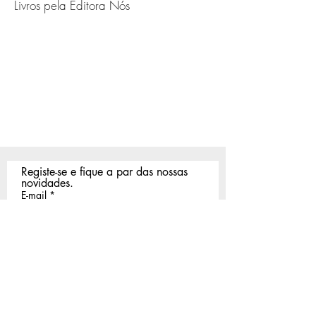
Livros pela Editora Nós
Registe-se e fique a par das nossas 
novidades.
E-mail
*
Registar
Li e aceito a vossa 
Política de 
Privacidade
.
*