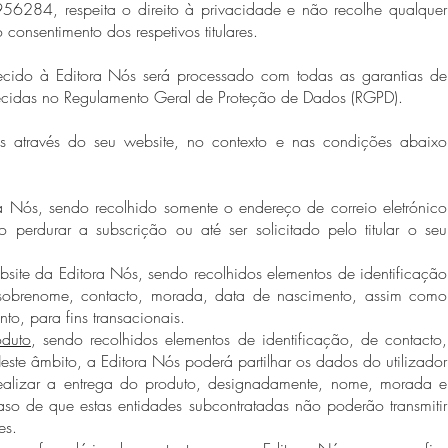
956284, respeita o direito à privacidade e não recolhe qualquer
consentimento dos respetivos titulares.
ecido à Editora Nós será processado com todas as garantias de
lecidas no Regulamento Geral de Proteção de Dados (RGPD).
s através do seu website, no contexto e nas condições abaixo
 Nós, sendo recolhido somente o endereço de correio eletrónico
 perdurar a subscrição ou até ser solicitado pelo titular o seu
site da Editora Nós, sendo recolhidos elementos de identificação
sobrenome, contacto, morada, data de nascimento, assim como
o, para fins transacionais.
oduto
, sendo recolhidos elementos de identificação, de contacto,
e âmbito, a Editora Nós poderá partilhar os dados do utilizador
ealizar a entrega do produto, designadamente, nome, morada e
so de que estas entidades subcontratadas não poderão transmitir
es.