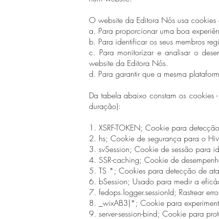
O website da Editora Nós usa cookies c
a. Para proporcionar uma boa experiênci
b. Para identificar os seus membros regi
c. Para monitorizar e analisar o de
website da Editora Nós.
d. Para garantir que a mesma plataform
Da tabela abaixo constam os cookies - 
duração):
1. XSRF-TOKEN; Cookie para detecção
2. hs; Cookie de segurança para o Hive
3. svSession; Cookie de sessão para i
4. SSR-caching; Cookie de desempenh
5. TS *; Cookies para detecção de ata
6. bSession; Usado para medir a eficá
7. fedops.logger.sessionId; Rastrear er
8. _wixAB3|*; Cookie para experimento
9. server-session-bind; Cookie para pro