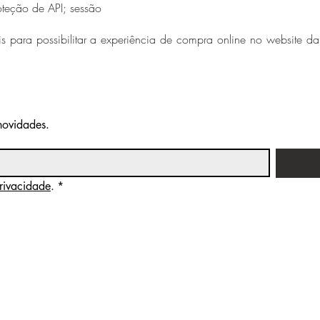
oteção de API; sessão
s para possibilitar a experiência de compra online no website da
 novidades.
Privacidade
.
*