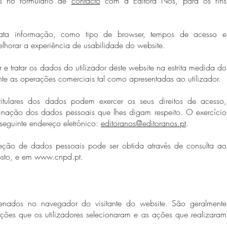
s no formulário de
contacto
com a Editora Nós, para os fins
.
ata informação, como tipo de browser, tempos de acesso e
lhorar a experiência de usabilidade do website.
e tratar os dados do utilizador deste website na estrita medida do
te as operações comerciais tal como apresentadas ao utilizador.
tulares dos dados podem exercer os seus
direitos
de acesso,
iminação dos dados pessoais que lhes digam respeito. O exercício
o seguinte endereço eletrónico:
editoranos@editoranos.pt
.
eção de dados pessoais pode ser obtida através de consulta ao
sto, e em
www.cnpd.pt
.
nados no navegador do visitante do website. São geralmente
ões que os utilizadores selecionaram e as ações que realizaram