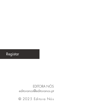
Registar
EDITORA NÓS
editoranos@editoranos.pt
© 2025 Editora Nós