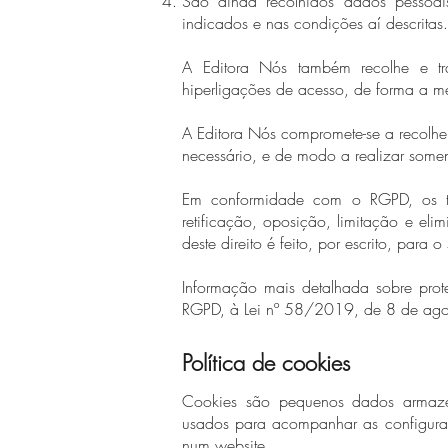
São ainda recolhidos dados pessoai
indicados e nas condições aí descritas
A Editora Nós também recolhe e tr
hiperligações de acesso, de forma a me
A Editora Nós compromete-se a recolher 
necessário, e de modo a realizar somen
Em conformidade com o RGPD, os ti
retificação, oposição, limitação e el
deste direito é feito, por escrito, para 
Informação mais detalhada sobre prot
RGPD, à Lei nº 58/2019, de 8 de ago
Política de cookies
Cookies são pequenos dados armaze
usados para acompanhar as configuraç
num website.