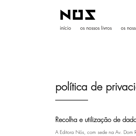
início
os nossos livros
os noss
política de priva
Recolha e utilização de dad
A Editora Nós, com sede na Av. Dom