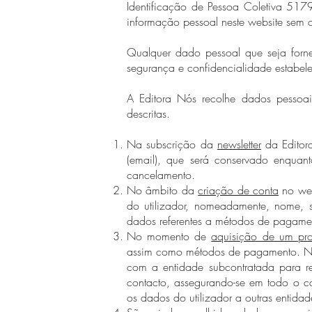
Identificação de Pessoa Coletiva 517
informação pessoal neste website sem o 
Qualquer dado pessoal que seja forn
segurança e confidencialidade estabe
A Editora Nós recolhe dados pessoai
descritas.
Na subscrição da
newsletter
da Editora
(email), que será conservado enquanto
cancelamento.
No âmbito da
criação de conta
no web
do utilizador, nomeadamente, nome, 
dados referentes a métodos de pagament
No momento de
aquisição de um pr
assim como métodos de pagamento. Nest
com a entidade subcontratada para r
contacto, assegurando-se em todo o ca
os dados do utilizador a outras entidad