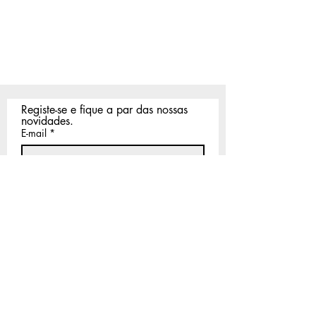
Registe-se e fique a par das nossas 
novidades.
E-mail
*
Registar
Li e aceito a vossa 
Política de 
Privacidade
.
*
EDITORA NÓS
editoranos@editoranos.pt